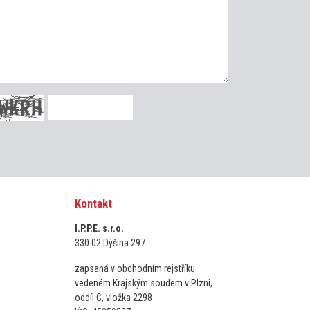
Kontakt
I.P.P.E. s.r.o.
330 02 Dýšina 297
zapsaná v obchodním rejstříku
vedeném Krajským soudem v Plzni,
oddíl C, vložka 2298