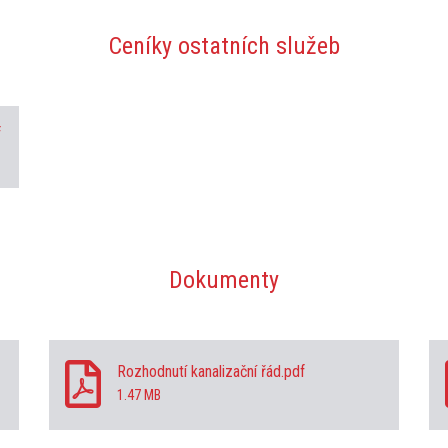
Ceníky ostatních služeb
f
Dokumenty
Rozhodnutí kanalizační řád.pdf
1.47 MB