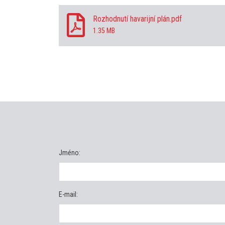
Rozhodnutí havarijní plán.pdf
1.35 MB
Jméno:
E-mail: