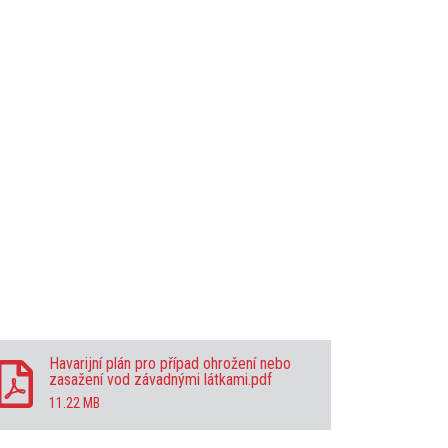
Havarijní plán pro případ ohrožení nebo
zasažení vod závadnými látkami.pdf
11.22 MB