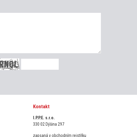
Kontakt
I.P.P.E. s.r.o.
330 02 Dýšina 297
zapsaná v obchodním rejstříku