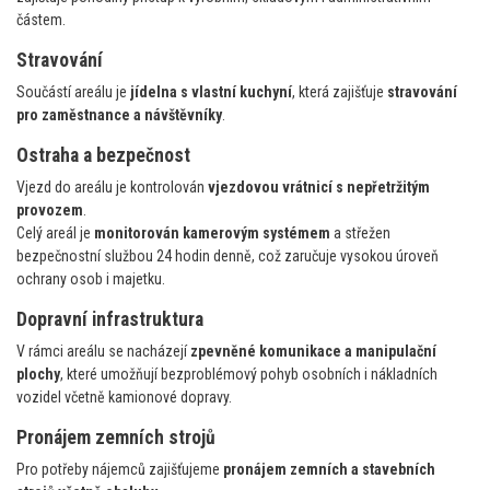
částem.
Stravování
Součástí areálu je
jídelna s vlastní kuchyní
, která zajišťuje
stravování
pro zaměstnance a návštěvníky
.
Ostraha a bezpečnost
Vjezd do areálu je kontrolován
vjezdovou vrátnicí s nepřetržitým
provozem
.
Celý areál je
monitorován kamerovým systémem
a střežen
bezpečnostní službou 24 hodin denně, což zaručuje vysokou úroveň
ochrany osob i majetku.
Dopravní infrastruktura
V rámci areálu se nacházejí
zpevněné komunikace a manipulační
plochy
, které umožňují bezproblémový pohyb osobních i nákladních
vozidel včetně kamionové dopravy.
Pronájem zemních strojů
Pro potřeby nájemců zajišťujeme
pronájem zemních a stavebních