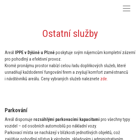
Ostatní služby
Areál
IPPE v Dýšině u Plzně
poskytuje svým nájemcům kompletní zázemí
pro pohodlný a efektivní provoz.
Kromě pronájmu prostor nabízí celou řadu doplňkových služeb, které
usnadňují každodenní fungování firem a zvyšují komfort zaměstnanců
i návštěvníků areálu. Ceny vybraných služeb naleznete
zde.
Parkování
Areál disponuje
rozsáhlými parkovacími kapacitami
pro všechny typy
vozidel – od osobních automobilů po nákladní vozy.
Parkovací místa se nacházejí v blízkosti jednotlivých objektů, což
zajišťuje pohodlný přístup k výrobním, skladovým i administrativním