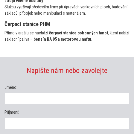
strojů včetně obsluhy
.
Službu využívají především firmy při úpravách venkovních ploch, budování
základů, přípojek nebo manipulaci s materiálem.
Čerpací stanice PHM
Přímo v areálu se nachází
čerpací stanice pohonných hmot
, která nabízí
základní paliva –
benzín BA 95 a motorovou naftu
.
Napište nám nebo zavolejte
Jméno:
Příjmení: