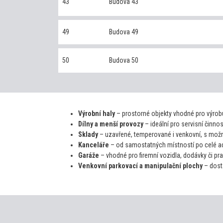
43
Budova 43
49
Budova 49
50
Budova 50
Výrobní haly
– prostorné objekty vhodné pro výrobu
Dílny a menší provozy
– ideální pro servisní činno
Sklady
– uzavřené, temperované i venkovní, s možn
Kanceláře
– od samostatných místností po celé adm
Garáže
– vhodné pro firemní vozidla, dodávky či pra
Venkovní parkovací a manipulační plochy
– dosta