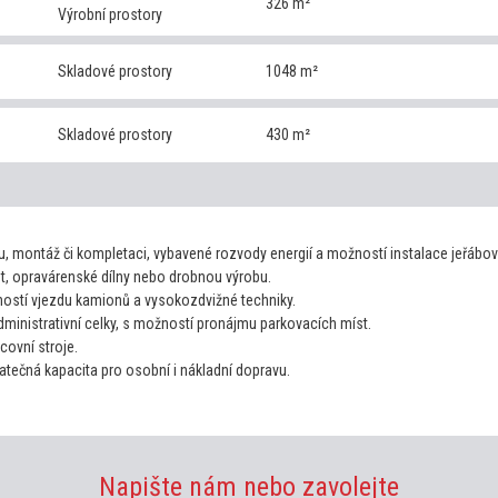
326 m²
Výrobní prostory
Skladové prostory
1048 m²
Skladové prostory
430 m²
, montáž či kompletaci, vybavené rozvody energií a možností instalace jeřábov
st, opravárenské dílny nebo drobnou výrobu.
ostí vjezdu kamionů a vysokozdvižné techniky.
inistrativní celky, s možností pronájmu parkovacích míst.
covní stroje.
tečná kapacita pro osobní i nákladní dopravu.
Napište nám nebo zavolejte