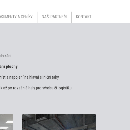
KUMENTY A CENÍKY
NAŠI PARTNEŘI
KONTAKT
dnikání.
ční plochy
.
 a napojení na hlavní silniční tahy.
až po rozsáhlé haly pro výrobu či logistiku.