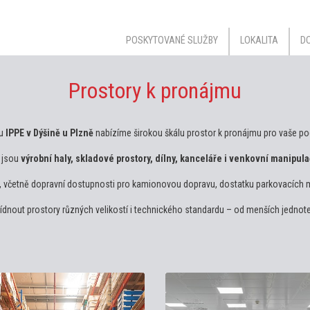
POSKYTOVANÉ SLUŽBY
LOKALITA
DO
Prostory k pronájmu
lu
IPPE v Dýšině u Plzně
nabízíme širokou škálu prostor k pronájmu pro vaše po
i jsou
výrobní haly, skladové prostory, dílny, kanceláře i venkovní manipula
, včetně dopravní dostupnosti pro kamionovou dopravu, dostatku parkovacích míst
nout prostory různých velikostí i technického standardu – od menších jednotek 