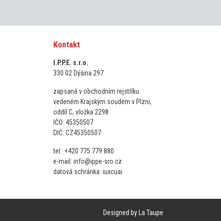
Kontakt
I.P.P.E. s.r.o.
330 02 Dýšina 297
zapsaná v obchodním rejstříku
vedeném Krajským soudem v Plzni,
oddíl C, vložka 2298
IČO: 45350507
DIČ: CZ45350507
tel.: +420 775 779 880
e-mail: info@ippe-sro.cz
datová schránka: iuxcuai
Designed by
La Taupe