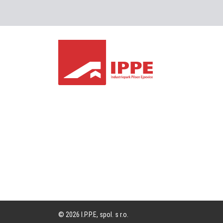
© 2026
I.P.P.E
, spol. s r.o.